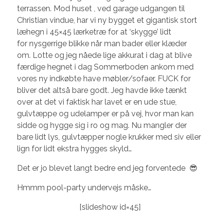
terrassen. Mod huset , ved garage udgangen til
Christian vindue, har vi ny bygget et gigantisk stort
læhegn i 45×45 lærketræ for at ‘skygge’ lidt
for nysgerrige blikke når man bader eller klæder
om. Lotte og jeg nåede lige akkurat i dag at blive
færdige hegnet i dag Sommerboden ankom med
vores ny indkøbte have møbler/sofaer. FUCK for
bliver det altså bare godt. Jeg havde ikke tænkt
over at det vi faktisk har lavet er en ude stue,
gulvtæppe og udelamper er på vej, hvor man kan
sidde og hygge sig i ro og mag. Nu mangler der
bare lidt lys, gulvtæpper nogle krukker med siv eller
lign for lidt ekstra hygges skyld…
Det er jo blevet langt bedre end jeg forventede 😎
Hmmm pool-party undervejs måske…
[slideshow id=45]